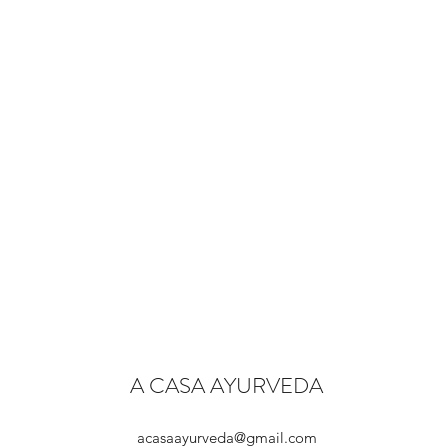
A CASA AYURVEDA
acasaayurveda@gmail.com