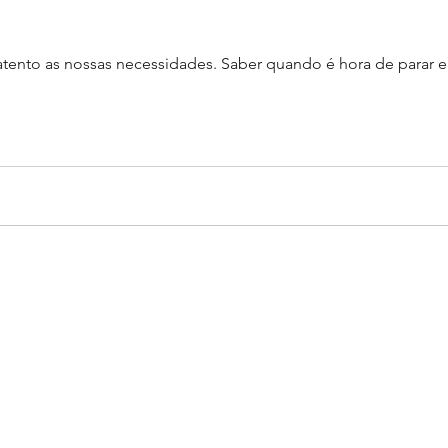
atento as nossas necessidades. Saber quando é hora de parar e 