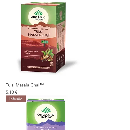
Tulsi Masala Chai™
Preço
5,10 €
Infusão